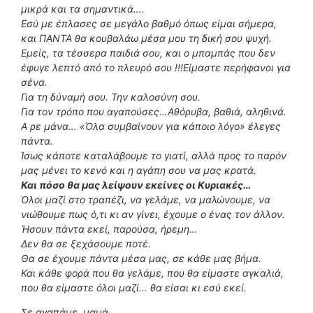
μικρά και τα σημαντικά….
Εσύ με έπλασες σε μεγάλο βαθμό όπως είμαι σήμερα,
και ΠΑΝΤΑ θα κουβαλάω μέσα μου τη δική σου ψυχή.
Εμείς, τα τέσσερα παιδιά σου, και ο μπαμπάς που δεν
έφυγε λεπτό από το πλευρό σου !!!Είμαστε περήφανοι για
σένα.
Για τη δύναμή σου. Την καλοσύνη σου.
Για τον τρόπο που αγαπούσες…Αθόρυβα, βαθιά, αληθινά.
Α ρε μάνα… «Όλα συμβαίνουν για κάποιο λόγο» έλεγες
πάντα.
Ίσως κάποτε καταλάβουμε το γιατί, αλλά προς το παρόν
μας μένει το κενό και η αγάπη σου να μας κρατά.
Και πόσο θα μας λείψουν εκείνες οι Κυριακές…
Όλοι μαζί στο τραπέζι, να γελάμε, να μαλώνουμε, να
νιώθουμε πως ό,τι κι αν γίνει, έχουμε ο ένας τον άλλον.
Ήσουν πάντα εκεί, παρούσα, ήρεμη…
Δεν θα σε ξεχάσουμε ποτέ.
Θα σε έχουμε πάντα μέσα μας, σε κάθε μας βήμα.
Και κάθε φορά που θα γελάμε, που θα είμαστε αγκαλιά,
που θα είμαστε όλοι μαζί… θα είσαι κι εσύ εκεί.
Σε αγαπάμε, μαμά.