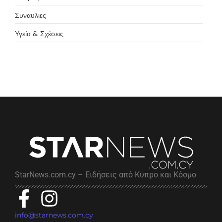
Συναυλιες
Υγεία & Σχέσεις
StarNews.com.cy – Ειδήσεις από Κύπρο και Κόσμο
info@starnews.com.cy