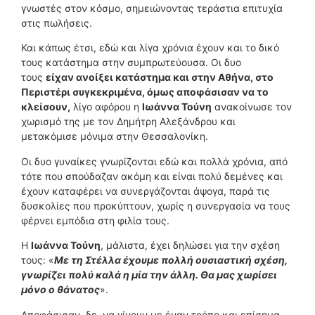
γνωστές στον κόσμο, σημειώνοντας τεράστια επιτυχία
στις πωλήσεις.
Και κάπως έτσι, εδώ και λίγα χρόνια έχουν και το δικό
τους κατάστημα στην συμπρωτεύουσα. Οι δυο
τους
είχαν ανοίξει κατάστημα και στην Αθήνα, στο
Περιστέρι συγκεκριμένα, όμως αποφάσισαν να το
κλείσουν,
λίγο αφόρου η
Ιωάννα Τούνη
ανακοίνωσε τον
χωρισμό της με τον Δημήτρη Αλεξάνδρου και
μετακόμισε μόνιμα στην Θεσσαλονίκη.
Οι δυο γυναίκες γνωρίζονται εδώ και πολλά χρόνια, από
τότε που σπούδαζαν ακόμη και είναι πολύ δεμένες και
έχουν καταφέρει να συνεργάζονται άψογα, παρά τις
δυσκολίες που προκύπτουν, χωρίς η συνεργασία να τους
φέρνει εμπόδια στη φιλία τους.
Η
Ιωάννα Τούνη
, μάλιστα, έχει δηλώσει για την σχέση
τους: «
Με τη Στέλλα έχουμε πολλή ουσιαστική σχέση,
γνωρίζει πολύ καλά η μία την άλλη. Θα μας χωρίσει
μόνο ο θάνατος
».
Αποφάσισαν, δε, να γίνουν με έναν τρόπο και επίσημα