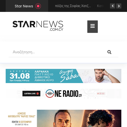
Star News
Οι σέξι πόζες της Σοφίας Χατζηπαντελή σε πολυτελές resort της Πάφου!
Κατερίνα Καινούργιου: Η selfie με μπλε μαγιό κάτω από τον ήλιο – Η λεπτομέρεια που λατρέψαμε (φωτογραφία)