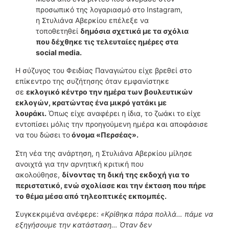
προσωπικό της λογαριασμό στο Instagram,
η Στυλιάνα Αβερκίου επέλεξε να
τοποθετηθεί
δημόσια σχετικά με τα σχόλια
που δέχθηκε τις τελευταίες ημέρες στα
social media.
Η σύζυγος του Φειδίας Παναγιώτου είχε βρεθεί στο
επίκεντρο της συζήτησης όταν εμφανίστηκε
σε
εκλογικό κέντρο την ημέρα των βουλευτικών
εκλογών, κρατώντας ένα μικρό γατάκι με
λουράκι.
Όπως είχε αναφέρει η ίδια, το ζωάκι το είχε
εντοπίσει μόλις την προηγούμενη ημέρα και αποφάσισε
να του δώσει το
όνομα «Περσέας».
Στη νέα της ανάρτηση, η Στυλιάνα Αβερκίου μίλησε
ανοιχτά για την αρνητική κριτική που
ακολούθησε,
δίνοντας τη δική της εκδοχή για το
περιστατικό, ενώ σχολίασε και την έκταση που πήρε
το θέμα μέσα από τηλεοπτικές εκπομπές.
Συγκεκριμένα ανέφερε:
«Κρίθηκα πάρα πολλά… πάμε να
εξηγήσουμε την κατάσταση… Όταν δεν