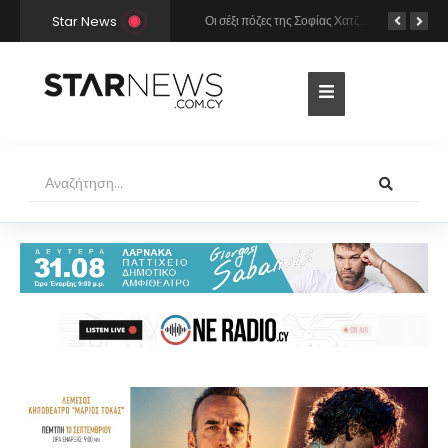
Star News
Χρήστος Μάστορας και Μελίνα Νικολαΐδη στην Πάρο: Η κάμερα τους «έπιασε» στο ίδιο μπαρ – Δείτε φωτογραφίες
Οι σέξι πόζες της Σοφίας Χατζηπαντελή σε πολυτελές resort της Πάφου!