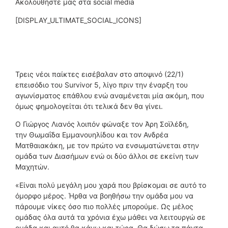
Ακολουθήστε μας στα social media
[DISPLAY_ULTIMATE_SOCIAL_ICONS]
Τρεις νέοι παίκτες εισέβαλαν στο αποψινό (22/1)
επεισόδιο του Survivor 5, λίγο πριν την έναρξη του
αγωνίσματος επάθλου ενώ αναμένεται μία ακόμη, που
όμως φημολογείται ότι τελικά δεν θα γίνει.
Ο Γιώργος Λιανός λοιπόν φώναξε τον Άρη Σοϊλέδη,
την Θωμαΐδα Εμμανουηλίδου και τον Ανδρέα
Ματθαιακάκη, με τον πρώτο να ενσωματώνεται στην
ομάδα των Διασήμων ενώ οι δύο άλλοι σε εκείνη των
Μαχητών.
«Είναι πολύ μεγάλη μου χαρά που βρίσκομαι σε αυτό το
όμορφο μέρος. Ήρθα να βοηθήσω την ομάδα μου να
πάρουμε νίκες όσο πιο πολλές μπορούμε. Ως μέλος
ομάδας όλα αυτά τα χρόνια έχω μάθει να λειτουργώ σε
ομάδα και αυτό θα κάνω και τώρα. Θα δώσω τα πάντα,