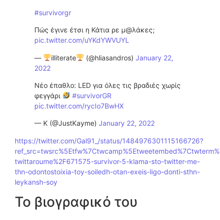
#survivorgr
Πώς έγινε έτσι η Κάτια ρε μ@λάκες;
pic.twitter.com/uYKdYWVUYL
—
illiterate
(@hliasandros)
January 22,
2022
Νέο έπαθλο: LED για όλες τις βραδιές χωρίς
φεγγάρι
#survivorGR
pic.twitter.com/rycIo7BwHX
— K (@JustKayme)
January 22, 2022
https://twitter.com/Gal91_/status/1484976301115166726?
ref_src=twsrc%5Etfw%7Ctwcamp%5Etweetembed%7Ctwterm%5
twittaroume%2F671575-survivor-5-klama-sto-twitter-me-
thn-odontostoixia-toy-soiledh-otan-exeis-ligo-donti-sthn-
leykansh-soy
Το βιογραφικό του