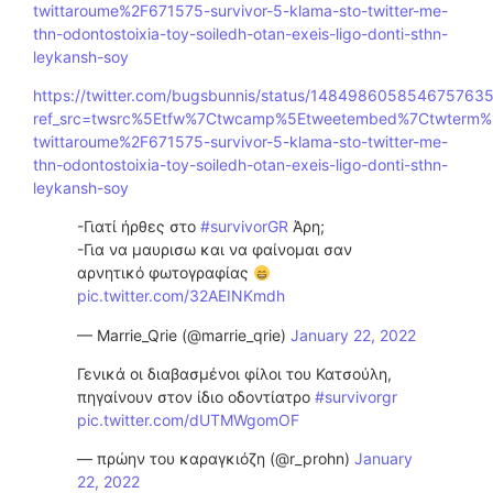
twittaroume%2F671575-survivor-5-klama-sto-twitter-me-
thn-odontostoixia-toy-soiledh-otan-exeis-ligo-donti-sthn-
leykansh-soy
https://twitter.com/bugsbunnis/status/148498605854675763
ref_src=twsrc%5Etfw%7Ctwcamp%5Etweetembed%7Ctwterm%
twittaroume%2F671575-survivor-5-klama-sto-twitter-me-
thn-odontostoixia-toy-soiledh-otan-exeis-ligo-donti-sthn-
leykansh-soy
-Γιατί ήρθες στο
#survivorGR
Άρη;
-Για να μαυρισω και να φαίνομαι σαν
αρνητικό φωτογραφίας
pic.twitter.com/32AEINKmdh
— Marrie_Qrie (@marrie_qrie)
January 22, 2022
Γενικά οι διαβασμένοι φίλοι του Κατσούλη,
πηγαίνουν στον ίδιο οδοντίατρο
#survivorgr
pic.twitter.com/dUTMWgomOF
— πρώην του καραγκιόζη (@r_prohn)
January
22, 2022