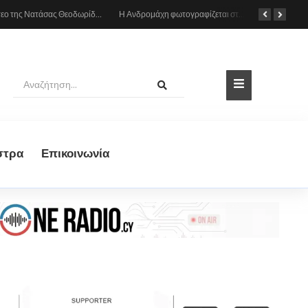
Το βίντεο της Νατάσας Θεοδωρίδου με τη μητέρα της από το αυτοκίνητο: «Πες κάτι στο κοινό σου ρε μαμά»
Η Ανδρομάχη φωτογραφίζεται στη θάλασσα, δείτε το στιγμιότυπο
στρα
Eπικοινωνία