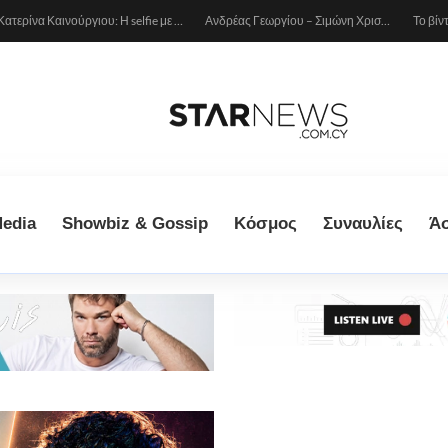
Κατερίνα Καινούργιου: Η selfie με μπλε μαγιό κάτω από τον ήλιο – Η λεπτομέρεια που λατρέψαμε (φωτογραφία)
Ανδρέας Γεωργίου – Σιμώνη Χριστοδούλου: Ερωτευμένοι στο Μιλάνο!
edia
Showbiz & Gossip
Κόσμος
Συναυλίες
Ά