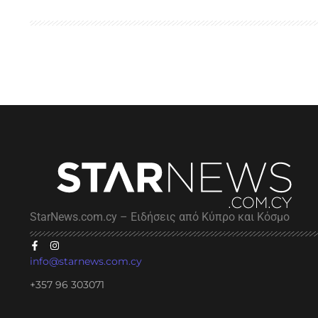
StarNews.com.cy – Ειδήσεις από Κύπρο και Κόσμο
info@starnews.com.cy
+357 96 303071