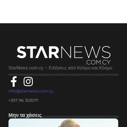
StarNews.com.cy – Ειδήσεις από Κύπρο και Κόσμο
info@starnews.com.cy
+357 96 303071
Μην τα χάσεις