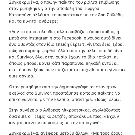
Συγκεκριμένα, ο πρώην παίκτης του ριάλιτι επιβίωσης,
όταν ρωτήθηκε για την αποβολή του Γιώργου
Κατσαούνη αλλά και το περιστατικό με τον Άρη Σοϊλέδη
και τα κινητά, ανέφερε:
«Δεν το παρακολουθώ, αλλά διαβάζω κάποιο άρθρο, ή
μετά στο Instagram ή στο Facebook, σίγουρα αυτό δίνει
ένα αβαντάζ στον ίδιο επειδή ξέρει τι γίνεται έξω, ξέρει
πώς να συμπεριφερθεί. Αλλά από την άλλη, επειδή είναι
και Survivor, όλοι στην ουσία έχουν τα ίδια «όπλα», κι
όποιος μπορεί κάνει κάτι παραπάνω. Δηλαδή εντάξει,
εκεί ήμουν, ξέρω πώς παίζεται το παιχνίδι και τι γίνεται»
είπε αρχικά.
Όταν ρωτήθηκε από την δημοσιογράφο αν όταν ήταν
εκείνος στο Survivor, προσπάθησε κάποιος παίκτης να
επικοινωνήσει με την Ελλάδα, απάντησε: «Ίσως, όλοι».
Στην συνέχεια ο Ανδρέας Μικρούτσικος, σχολιάζοντας
όσα είπε ο Τζέιμς Καφετζής, αποκάλυψε πως: «Έχουν
κινητά, κάνουν συσκέψεις με την παραγωγή».
Συγκεκριμένα, ανέφερε μεταξύ άλλων: «Με τους όρους