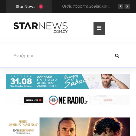
Star News
Χρήστος Μάστορας και Μελίνα Νικολαΐδη στην Πάρο: Η κάμερα τους «έπιασε» στο ίδιο μπαρ – Δείτε φωτογραφίες
Οι σέξι πόζες της Σοφίας Χατζηπαντελή σε πολυτελές resort της Πάφου!