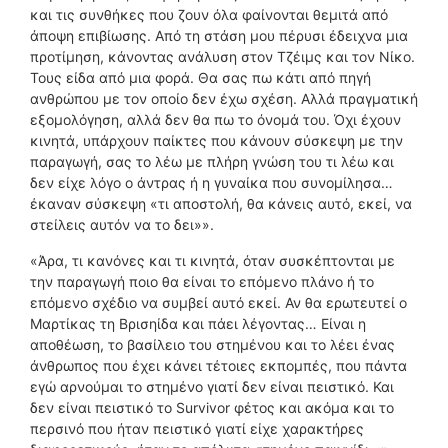
και τις συνθήκες που ζουν όλα φαίνονται θεμιτά από
άποψη επιβίωσης. Από τη στάση μου πέρυσι έδειχνα μια
προτίμηση, κάνοντας ανάλυση στον Τζέιμς και τον Νίκο.
Τους είδα από μια φορά. Θα σας πω κάτι από πηγή
ανθρώπου με τον οποίο δεν έχω σχέση. Αλλά πραγματική
εξομολόγηση, αλλά δεν θα πω το όνομά του. Όχι έχουν
κινητά, υπάρχουν παίκτες που κάνουν σύσκεψη με την
παραγωγή, σας το λέω με πλήρη γνώση του τι λέω και
δεν είχε λόγο ο άντρας ή η γυναίκα που συνομίλησα…
έκαναν σύσκεψη «τι αποστολή, θα κάνεις αυτό, εκεί, να
στείλεις αυτόν να το δει»».
«Άρα, τι κανόνες και τι κινητά, όταν συσκέπτονται με
την παραγωγή ποιο θα είναι το επόμενο πλάνο ή το
επόμενο σχέδιο να συμβεί αυτό εκεί. Αν θα ερωτευτεί ο
Μαρτίκας τη Βρισηίδα και πάει λέγοντας… Είναι η
αποθέωση, το βασίλειο του στημένου και το λέει ένας
άνθρωπος που έχει κάνει τέτοιες εκπομπές, που πάντα
εγώ αρνούμαι το στημένο γιατί δεν είναι πειστικό. Και
δεν είναι πειστικό το Survivor φέτος και ακόμα και το
περσινό που ήταν πειστικό γιατί είχε χαρακτήρες