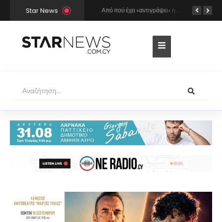
Star News
Ο Γιώργος Σαμπάνης έρχεται στη Λάρνακα για τη συναυλία του καλοκαιριού!
Από πού έχει «αντιγράψει» η Άννα Βίσση και ο Νίκος Καρβέλας τη σούπερ επιτυχία «Σε περίπτωση που…»; Το βρήκε ο Mr Music