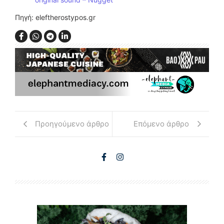
Πηγή: eleftherostypos.gr
Προηγούμενο άρθρο
Επόμενο άρθρο