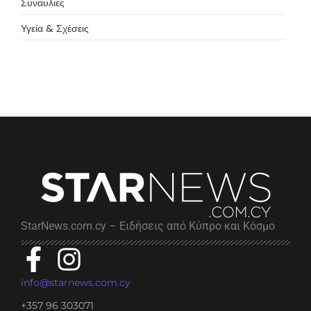
Συναυλιες
Υγεία & Σχέσεις
StarNews.com.cy – Ειδήσεις από Κύπρο και Κόσμο
info@starnews.com.cy
+357 96 303071