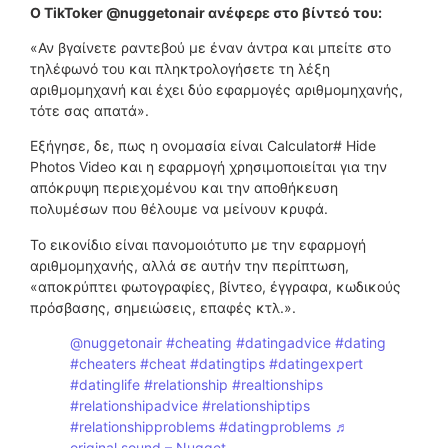
Ο TikToker @nuggetonair ανέφερε στο βίντεό του:
«Αν βγαίνετε ραντεβού με έναν άντρα και μπείτε στο
τηλέφωνό του και πληκτρολογήσετε τη λέξη
αριθμομηχανή και έχει δύο εφαρμογές αριθμομηχανής,
τότε σας απατά».
Εξήγησε, δε, πως η ονομασία είναι Calculator# Hide
Photos Video και η εφαρμογή χρησιμοποιείται για την
απόκρυψη περιεχομένου και την αποθήκευση
πολυμέσων που θέλουμε να μείνουν κρυφά.
Το εικονίδιο είναι πανομοιότυπο με την εφαρμογή
αριθμομηχανής, αλλά σε αυτήν την περίπτωση,
«αποκρύπτει φωτογραφίες, βίντεο, έγγραφα, κωδικούς
πρόσβασης, σημειώσεις, επαφές κτλ.».
@nuggetonair
#cheating
#datingadvice
#dating
#cheaters
#cheat
#datingtips
#datingexpert
#datinglife
#relationship
#realtionships
#relationshipadvice
#relationshiptips
#relationshipproblems
#datingproblems
♬
original sound – Nugget