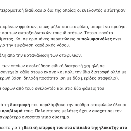
πειραματική διαδικασία δια της οποίας οι εθελοντές σιτίστηκαν
κριμένων φρούτων, όπως μήλα και σταφύλια, μπορεί να προάγει
 και των αντιοξειδωτικών τους ιδιοτήτων. Τέτοια φρούτα
ίματος. Και σε ορισμένες περιπτώσεις οι
πολυφαινόλες
έχει
 για την εμφάνιση καρδιακής νόσου.
φέλη από την κατανάλωση των σταφυλιών.
κ των οποίων ακολούθησε ειδική διατροφή χαμηλή σε
 συνεχεία κάθε άτομο έκανε και πάλι την ίδια διατροφή αλλά με
ρινή βάση, δηλαδή ποσότητα ίση με δύο μερίδες σταφύλια).
 ούρων από τους εθελοντές και στις δύο φάσεις του
τά τη
διατροφή
που περιλάμβανε την πούδρα σταφυλιών όλοι οι
μικροβίωμά
τους. Παλαιότερες μελέτες έχουν συσχετίσει την
ισχυρότερο ανοσοποιητικό σύστημα.
νωστό για τη
θετική επιρροή του στα επίπεδα της γλυκόζης στο