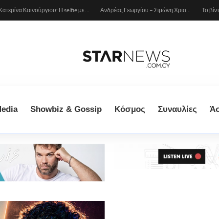
Κατερίνα Καινούργιου: Η selfie με μπλε μαγιό κάτω από τον ήλιο – Η λεπτομέρεια που λατρέψαμε (φωτογραφία)
Ανδρέας Γεωργίου – Σιμώνη Χριστοδούλου: Ερωτευμένοι στο Μιλάνο!
edia
Showbiz & Gossip
Κόσμος
Συναυλίες
Ά