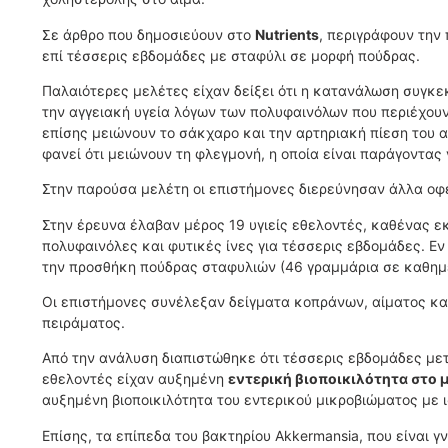
Σε άρθρο που δημοσιεύουν στο
Nutrients
, περιγράφουν την 
επί τέσσερις εβδομάδες με σταφύλι σε μορφή πούδρας.
Παλαιότερες μελέτες είχαν δείξει ότι η κατανάλωση συγκε
την αγγειακή υγεία λόγων των πολυφαινόλων που περιέχουν
επίσης μειώνουν το σάκχαρο και την αρτηριακή πίεση του α
φανεί ότι μειώνουν τη φλεγμονή, η οποία είναι παράγοντας
Στην παρούσα μελέτη οι επιστήμονες διερεύνησαν άλλα ο
Στην έρευνα έλαβαν μέρος 19 υγιείς εθελοντές, καθένας ε
πολυφαινόλες και φυτικές ίνες για τέσσερις εβδομάδες. Εν
την προσθήκη πούδρας σταφυλιών (46 γραμμάρια σε καθημε
Οι επιστήμονες συνέλεξαν δείγματα κοπράνων, αίματος και
πειράματος.
Από την ανάλυση διαπιστώθηκε ότι τέσσερις εβδομάδες με
εθελοντές είχαν αυξημένη
εντερική βιοποικιλότητα στο 
αυξημένη βιοποικιλότητα του εντερικού μικροβιώματος με 
Επίσης, τα επίπεδα του βακτηρίου Akkermansia, που είναι γ