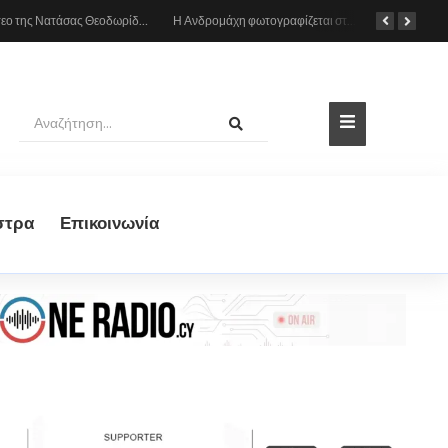
Το βίντεο της Νατάσας Θεοδωρίδου με τη μητέρα της από το αυτοκίνητο: «Πες κάτι στο κοινό σου ρε μαμά»
Η Ανδρομάχη φωτογραφίζεται στη θάλασσα, δείτε το στιγμιότυπο
στρα
Eπικοινωνία