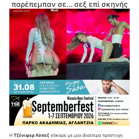
παρέπεμπαν σε… σεξ επί σκηνής
Η
Τζένιφερ Λόπεζ
σόκαρε με μια ιδιαίτερα πρόστυχη