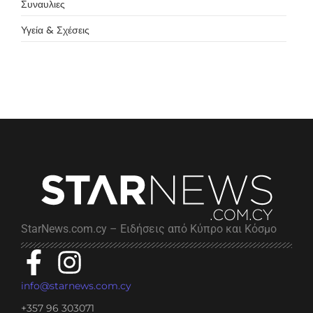
Συναυλιες
Υγεία & Σχέσεις
StarNews.com.cy – Ειδήσεις από Κύπρο και Κόσμο
info@starnews.com.cy
+357 96 303071