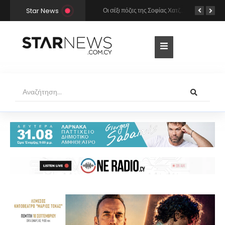
Star News
Χρήστος Μάστορας και Μελίνα Νικολαΐδη στην Πάρο: Η κάμερα τους «έπιασε» στο ίδιο μπαρ – Δείτε φωτογραφίες
Οι σέξι πόζες της Σοφίας Χατζηπαντελή σε πολυτελές resort της Πάφου!