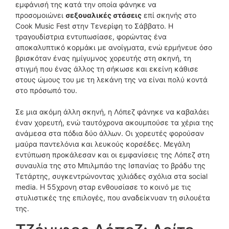
εμφάνισή της κατά την οποία φάνηκε να
προσομοιώνει
σεξουαλικές στάσεις
επί σκηνής στο
Cook Music Fest στην Τενερίφη το Σάββατο. Η
τραγουδίστρια εντυπωσίασε, φορώντας ένα
αποκαλυπτικό κορμάκι με ανοίγματα, ενώ ερμήνευε όσο
βρισκόταν ένας ημίγυμνος χορευτής στη σκηνή, τη
στιγμή που ένας άλλος τη σήκωσε και εκείνη κάθισε
στους ώμους του με τη λεκάνη της να είναι πολύ κοντά
στο πρόσωπό του.
Σε μια ακόμη άλλη σκηνή, η Λόπεζ φάνηκε να καβαλάει
έναν χορευτή, ενώ ταυτόχρονα ακουμπούσε τα χέρια της
ανάμεσα στα πόδια δύο άλλων. Οι χορευτές φορούσαν
μαύρα παντελόνια και λευκούς κορσέδες. Μεγάλη
εντύπωση προκάλεσαν και οι εμφανίσεις της Λόπεζ στη
συναυλία της στο Μπιλμπάο της Ισπανίας το βράδυ της
Τετάρτης, συγκεντρώνοντας χιλιάδες σχόλια στα social
media. Η 55χρονη σταρ ενθουσίασε το κοινό με τις
στυλιστικές της επιλογές, που αναδείκνυαν τη σιλουέτα
της.