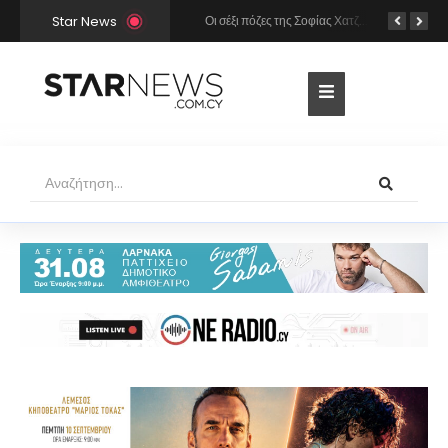
Star News
Χρήστος Μάστορας και Μελίνα Νικολαΐδη στην Πάρο: Η κάμερα τους «έπιασε» στο ίδιο μπαρ – Δείτε φωτογραφίες
Οι σέξι πόζες της Σοφίας Χατζηπαντελή σε πολυτελές resort της Πάφου!