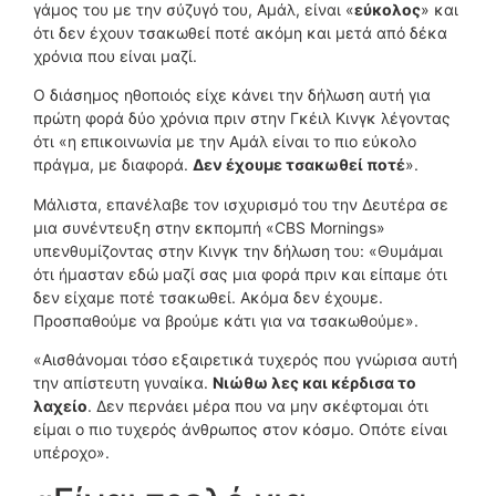
γάμος του με την σύζυγό του, Αμάλ, είναι «
εύκολος
» και
ότι δεν έχουν τσακωθεί ποτέ ακόμη και μετά από δέκα
χρόνια που είναι μαζί.
Ο διάσημος ηθοποιός είχε κάνει την δήλωση αυτή για
πρώτη φορά δύο χρόνια πριν στην Γκέιλ Κινγκ λέγοντας
ότι «η επικοινωνία με την Αμάλ είναι το πιο εύκολο
πράγμα, με διαφορά.
Δεν έχουμε τσακωθεί ποτέ
».
Μάλιστα, επανέλαβε τον ισχυρισμό του την Δευτέρα σε
μια συνέντευξη στην εκπομπή «CBS Mornings»
υπενθυμίζοντας στην Κινγκ την δήλωση του: «Θυμάμαι
ότι ήμασταν εδώ μαζί σας μια φορά πριν και είπαμε ότι
δεν είχαμε ποτέ τσακωθεί. Ακόμα δεν έχουμε.
Προσπαθούμε να βρούμε κάτι για να τσακωθούμε».
«Αισθάνομαι τόσο εξαιρετικά τυχερός που γνώρισα αυτή
την απίστευτη γυναίκα.
Νιώθω λες και κέρδισα το
λαχείο
. Δεν περνάει μέρα που να μην σκέφτομαι ότι
είμαι ο πιο τυχερός άνθρωπος στον κόσμο. Οπότε είναι
υπέροχο».