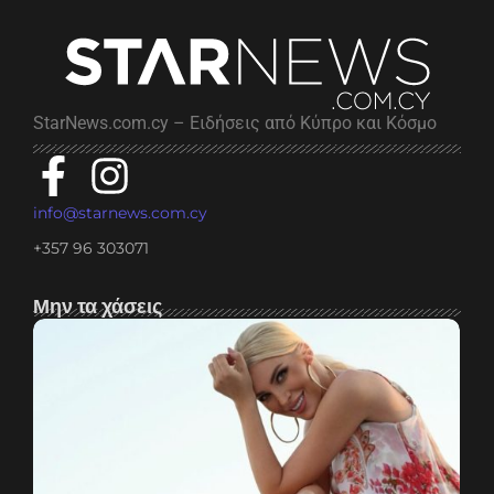
StarNews.com.cy – Ειδήσεις από Κύπρο και Κόσμο
info@starnews.com.cy
+357 96 303071
Μην τα χάσεις