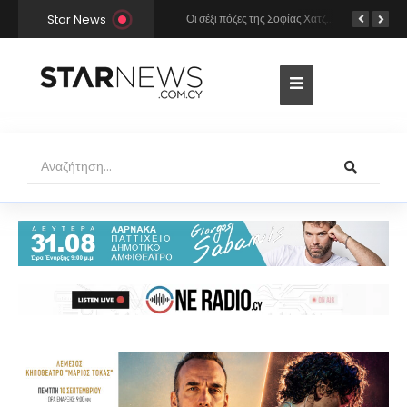
Star News
Χρήστος Μάστορας και Μελίνα Νικολαΐδη στην Πάρο: Η κάμερα τους «έπιασε» στο ίδιο μπαρ – Δείτε φωτογραφίες
Οι σέξι πόζες της Σοφίας Χατζηπαντελή σε πολυτελές resort της Πάφου!