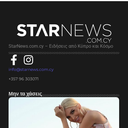
StarNews.com.cy – Ειδήσεις από Κύπρο και Κόσμο
info@starnews.com.cy
+357 96 303071
Μην τα χάσεις