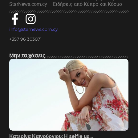
StarNews.com.cy – Ειδήσεις από Κύπρο και Κόσμο
info@starnews.com.cy
+357 96 303071
Μην τα χάσεις
Κατερίνα Καινούργιου: Η selfie με…