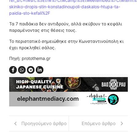
ref_src=twsrc%5Etfw%7Ctwcamp%5Etweetembed%7Ctwterm%
skiniko-dropis-stin-konstadinoupoli-daskalos-htupa-ta-
paidia-sto-kefali%2F
Τα 7 παιδάκια δεν αντιδρούν, αλλά σκύβουν το κεφάλι
παραμένοντας στις θέσεις τους.
Το περιστατικό σημειώθηκε στην Κωνσταντινούπολη κι
έχει προκληθεί σάλος.
Πηγή: protothema.gr
Προηγούμενο άρθρο
Επόμενο άρθρο