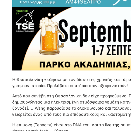
Η Θεσσαλονίκη «κάηκε» με τον δίσκο της χρονιάς και τώρα 
γράψουν ιστορία. Προλάβετε εισιτήρια πριν εξαφανιστούν!
Αυτό που συνέβη στη Θεσσαλονίκη δεν είχε προηγούμενο. 
δημιουργώντας μια ηλεκτρισμένη ατμόσφαιρα γεμάτη καπνογ
ξαναδεί. Ο Wang παρουσίασε το ολοκαίνουριο και πολυαναμ
θεωρείται ένας από τους πιο επιδραστικούς και «ασταμάτη
Η επιμονή (Tenacity) είναι στο DNA του, και το live της σ
destroy crash test; Η Κύπρος.