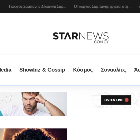
Γιώργος Σαμπάνης & Ιωάννα Σαρρή: Ρομαντική απόδραση στη Λεμεσό (Δείτε φωτογραφίες)
Ο Γιώργος Σαμπάνης έρχεται στη Λάρνακα για τη συναυλία του καλοκαιριού!
edia
Showbiz & Gossip
Κόσμος
Συναυλίες
Ά