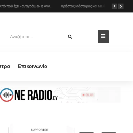
Από πού έχει «αντιγράψει» η Άννα Βίσση και ο Νίκος Καρβέλας τη σούπερ επιτυχία «Σε περίπτωση που…»; Το βρήκε ο Mr Music
Χρήστος Μάστορας και Μελίνα Νικολαΐδη στην Πάρο: Η κάμερα τους «έπιασε» στο ίδιο μπαρ – Δείτε φωτογραφίες
στρα
Eπικοινωνία