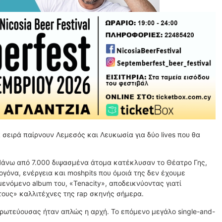
σειρά παίρνουν Λεμεσός και Λευκωσία για δύο lives που θα
Πάνω από 7.000 διψασμένα άτομα κατέκλυσαν το Θέατρο Γης,
όνα, ενέργεια και moshpits που όμοιά της δεν έχουμε
ενόμενο album του, «Tenacity», αποδεικνύοντας γιατί
τους» καλλιτέχνες της rap σκηνής σήμερα.
υμπρωτεύουσας ήταν απλώς η αρχή. Το επόμενο μεγάλο single-and-