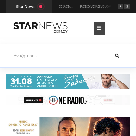
Star News
Οι σέξι πόζες της Σοφίας Χατζηπαντελή σε πολυτελές resort της Πάφου!
Κατερίνα Καινούργιου: Η selfie με μπλε μαγιό κάτω από τον ήλιο – Η λεπτομέρεια που λατρέψαμε (φωτογραφία)