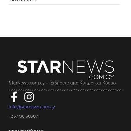
StarNews.com.cy – Ειδήσεις από Κύπρο και Κόσμο
info@starnews.com.cy
+357 96 303071