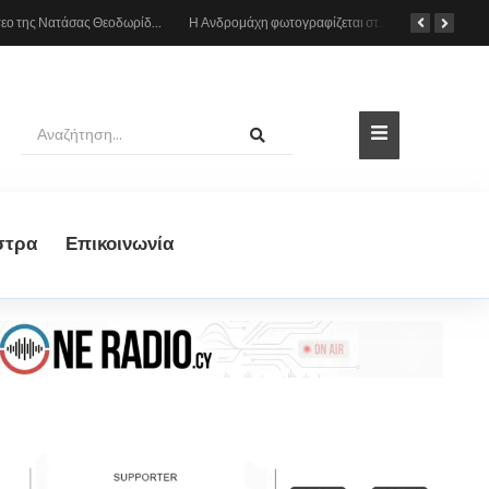
Το βίντεο της Νατάσας Θεοδωρίδου με τη μητέρα της από το αυτοκίνητο: «Πες κάτι στο κοινό σου ρε μαμά»
Η Ανδρομάχη φωτογραφίζεται στη θάλασσα, δείτε το στιγμιότυπο
στρα
Eπικοινωνία