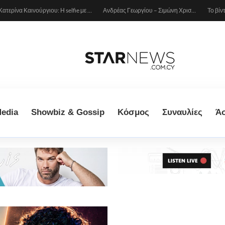
Κατερίνα Καινούργιου: Η selfie με μπλε μαγιό κάτω από τον ήλιο – Η λεπτομέρεια που λατρέψαμε (φωτογραφία)
Ανδρέας Γεωργίου – Σιμώνη Χριστοδούλου: Ερωτευμένοι στο Μιλάνο!
edia
Showbiz & Gossip
Κόσμος
Συναυλίες
Ά