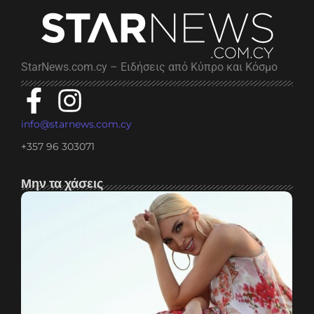
StarNews.com.cy – Ειδήσεις από Κύπρο και Κόσμο
info@starnews.com.cy
+357 96 303071
Μην τα χάσεις