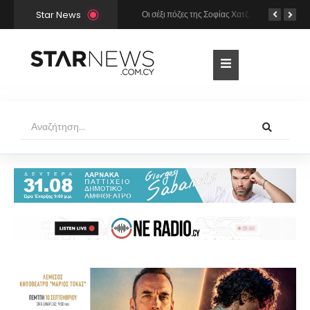
Star News
Χρήστος Μάστορας και Μελίνα Νικολαΐδη στην Πάρο: Η κάμερα τους «έπιασε» στο ίδιο μπαρ – Δείτε φωτογραφίες
Οι σέξι πόζες της Σοφίας Χατζηπαντελή σε πολυτελές resort της Πάφου!