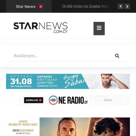
Star News
Χρήστος Μάστορας και Μελίνα Νικολαΐδη στην Πάρο: Η κάμερα τους «έπιασε» στο ίδιο μπαρ – Δείτε φωτογραφίες
Οι σέξι πόζες της Σοφίας Χατζηπαντελή σε πολυτελές resort της Πάφου!