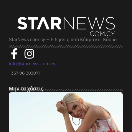
StarNews.com.cy – Ειδήσεις από Κύπρο και Κόσμο
info@starnews.com.cy
+357 96 303071
Μην τα χάσεις