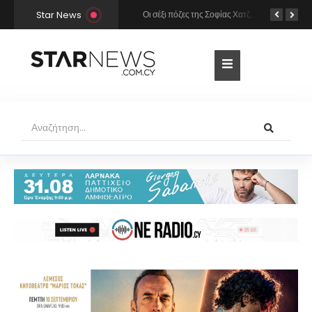
Star News
Χρήστος Μάστορας και Μελίνα Νικολαΐδη στην Πάρο: Η κάμερα τους «έπιασε» στο ίδιο μπαρ – Δείτε φωτογραφίες
Οι σέξι πόζες της Σοφίας Χατζηπαντελή σε πολυτελές resort της Πάφου!