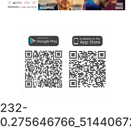
232-
0.275646766_514406