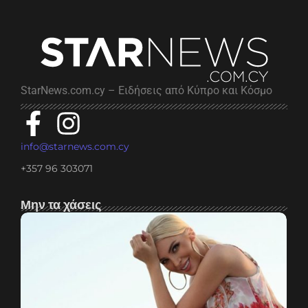
StarNews.com.cy – Ειδήσεις από Κύπρο και Κόσμο
info@starnews.com.cy
+357 96 303071
Μην τα χάσεις