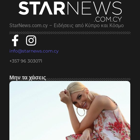
StarNews.com.cy – Ειδήσεις από Κύπρο και Κόσμο
info@starnews.com.cy
+357 96 303071
Μην τα χάσεις