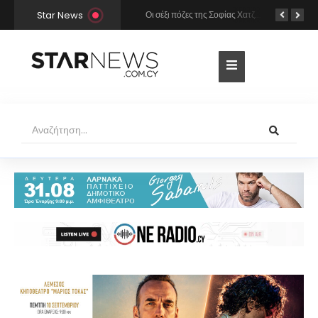
Star News
Χρήστος Μάστορας και Μελίνα Νικολαΐδη στην Πάρο: Η κάμερα τους «έπιασε» στο ίδιο μπαρ – Δείτε φωτογραφίες
Οι σέξι πόζες της Σοφίας Χατζηπαντελή σε πολυτελές resort της Πάφου!