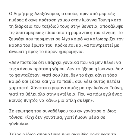
Ο Δημήτρης Αλεξάνδρου, ο οποίος πριν από μερικές
ημέρες έκανε πρόταση γάμου στην Ιωάννα Τούνη κατά
τη διάρκεια του ταξιδιού τους στην Βενετία, αποκάλυψε
τις λεπτομέρειες πίσω από τη ρομαντική του κίνηση. Το
ζευγάρι που περιμένει σε λίγο καιρό να καλωσορίζει τον
καρπό του έρωτά του, πρόκειται και να παντρευτεί με
άγνωστη προς το παρόν ημερομηνία.
«Δεν πιστεύω ότι υπάρχει γυναίκα που να μην θέλει να
της κάνουν πρόταση γάμου. Δεν το ήξερε η Ιωάννα. Δεν
το φανταζόταν, γιατί σου λέει δεν το έχει κάνει τόσο
καιρό και ξέρει και για το παιδί, σου λέει αυτός πετάει
χαρταετό. Χάνεται ο ρομαντισμός με την Ιωάννα Τούνη,
γιατί τα θέλει όλα στην εντέλεια. Που να πάω εγώ ένας
κοινός θνητός να κάνω μια απλή σκέψη».
Σε ερώτηση του συναδέλφου του αν γονάτισε ο ίδιος
τόνισε: «Όχι δεν γονάτισα, γιατί ήμουν μέσα σε
γόνδολα».
Τέλος ο ίδιος αποκάλυψε πως ακριβώς οργάνωσε τη