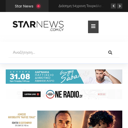
Star News
Από πού έχει «αντιγράψει» η Άννα Βίσση και ο Νίκος Καρβέλας τη σούπερ επιτυχία «Σε περίπτωση που…»; Το βρήκε ο Mr Music
Διάσημη 54χρονη Τουρκάλα ηθοποιός συνελήφθη γιατί φορούσε δονητή στον λαιμό της – «Μου αρέσει να τον έχω πάντα πρόχειρο…»