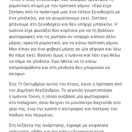
ρομαντική στιγμή με την πρόταση γάμου: «Εγώ είχα
ζητήσει από το πράκτορά μας ένα τέλειο ξενοδοχείο με
ένα μπαλκόνι, για να γευματίσουμε εκεί. Ωστόσο
φτάνουμε στο ξενοδοχείο και δεν υπήρχε μπαλκόνι. Η
Ιωάννα είχε φωνάξει δύο κορίτσια για να τη βγάλουν
φωτογραφίες και τις ρώτησα αν υπάρχει κάποιο άλλο
μέρος, αρκετά ρομαντικό, για να κάνω πρόταση γάμου.
Μου είπαν για ένα φοβερό μέρος σε μία γέφυρα και λέω
θα πάμε εκεί. Βγαίνει όμως η Ιωάννα και λέει εγώ θέλω
να πάμε σε γόνδολα. Εγώ ήθελα να το κάνω
πατροπαράδοτα και στη γόνδολα δεν μπορούσα να
σκύψω».
Στις 11 Οκτωβρίου αυτού του έτους, έγινε η πρόταση από
τον Δημήτρη Αλεξάνδρου. Το γεγονός γνωστοποίησε
η Ιωάννα Τούνη, η οποία ανέβασε μία φωτογραφία
στο Instagram, όπου δείχνει το μονόπετρο δαχτυλίδι στο
χέρι της, ενώ την κρατά ο σύντροφος και πατέρας του
παιδιού που περιμένει.
Στη λεζάντα της ανάρτησης, έγραψε με κεφαλαία
γράμματα: «
ΝΑΙ
» και πιο κάτω «
Συγγνώμη είμαι