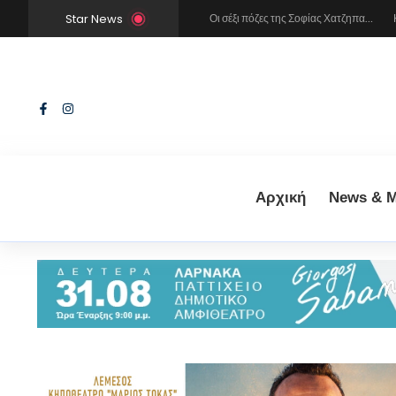
Star News
Χρήστος Μάστορας και Μελίνα Νικολαΐδη στην Πάρο: Η κάμερα τους «έπιασε» στο ίδιο μπαρ – Δείτε φωτογραφίες
Οι σέξι πόζες της Σοφίας Χατζηπαντελή σε πολυτελές resort της Πάφου!
Κατερίνα Καινούργιου: Η selfie με μπλε μαγιό κάτω από τον ήλιο – Η λεπτομέρεια που λατρέψαμε (φωτογραφία)
Αρχική
News & M