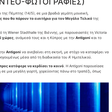
 (ΒΙΝΤΕΟ-ΦΩΤΟΓΡΑΦΙΕΣ)
 της Πέμπτης (14/5), σε μια βραδιά γεμάτη μουσική,
ς που θα πάρουν το εισιτήριο για τον Μεγάλο Τελικό
της
 τη Wiener Stadthalle της Βιέννης, με παρουσιαστές τη Victoria
5 χώρες
, ανάμεσά τους και η Κύπρος με την
Antigoni
και το
 την
Antigoni
να ανεβαίνει στη σκηνή, με στόχο να καταφέρει να
οηγουμένως μέσα από τη διαδικασία του Α’ Ημιτελικού.
προς κατάφερε να κερδίσει το κοινό
. Η Antigoni παρουσίασε
ή σε μια μεγάλη γιορτή, χορεύοντας πάνω στο τραπέζι, όπως