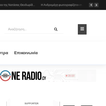
Η Ανδρομάχη φωτογραφίζεται στη θάλασσα, δείτε το στιγμιότυπο
Η Ιωάννα Τούνη δημοσίευσε υλικό από τις διακοπές της στη Μύκονο: Όσο και αν έχω ταξιδέψει, αυτός είναι ο αγαπημένος μου προορισμός
στρα
Eπικοινωνία