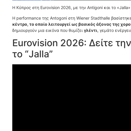
Η Κύπρος στη Eurovision 2026, με την Antigoni και το «Jall
Η performance της Antogoni στη Wiener Stadthalle βασίστηκ
κέντρο, το οποίο λειτουργεί ως βασικός άξονας της χορ
δημιουργούν μια εικόνα που θυμίζει
γλέντι
, γεμάτο ενέργει
Eurovision 2026: Δείτε τ
το “Jalla”