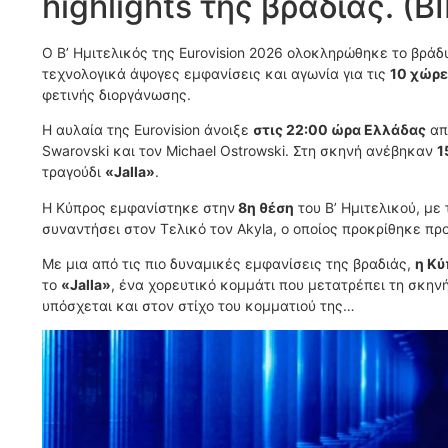
highlights της βραδιάς.
Ο Β’ Ημιτελικός της Eurovision 2026 ολοκληρώθηκε το βράδυ
τεχνολογικά άψογες εμφανίσεις και αγωνία για τις
10 χώρε
φετινής διοργάνωσης.
Η αυλαία της Eurovision άνοιξε
στις 22:00 ώρα Ελλάδας
από
Swarovski και τον Michael Ostrowski. Στη σκηνή ανέβηκαν
1
τραγούδι
«Jalla»
.
Η Κύπρος εμφανίστηκε στην
8η θέση
του Β’ Ημιτελικού, με
συναντήσει στον Τελικό τον Akyla, ο οποίος προκρίθηκε πρ
Με μια από τις πιο δυναμικές εμφανίσεις της βραδιάς,
η Κύ
το
«Jalla»
, ένα χορευτικό κομμάτι που μετατρέπει τη σκην
υπόσχεται και στον στίχο του κομματιού της…