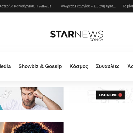
Ανδρέας Γεωργίου – Σιμώνη Χριστοδούλου: Ερωτευμένοι στο Μιλάνο!
Το βίντεο της Νατάσας Θεοδωρίδου με τη μητέρα της από το αυτοκίνητο: «Πες κάτι στο κοινό σου ρε μαμά»
edia
Showbiz & Gossip
Κόσμος
Συναυλίες
Ά