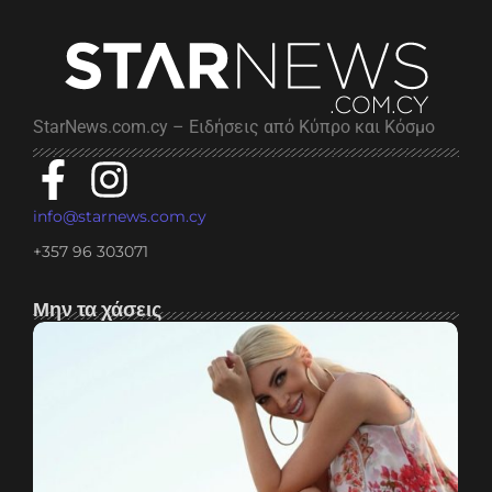
StarNews.com.cy – Ειδήσεις από Κύπρο και Κόσμο
info@starnews.com.cy
+357 96 303071
Μην τα χάσεις