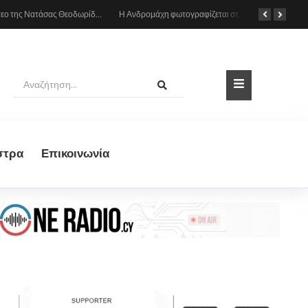
Το βίντεο της Νατάσας Θεοδωρίδου με τη μητέρα της από το αυτοκίνητο: «Πες κάτι στο κοινό σου ρε μαμά»
Η Ανδρομάχη φωτογραφίζεται στη θάλασσα, δείτε το στιγμιότυπο
στρα
Eπικοινωνία