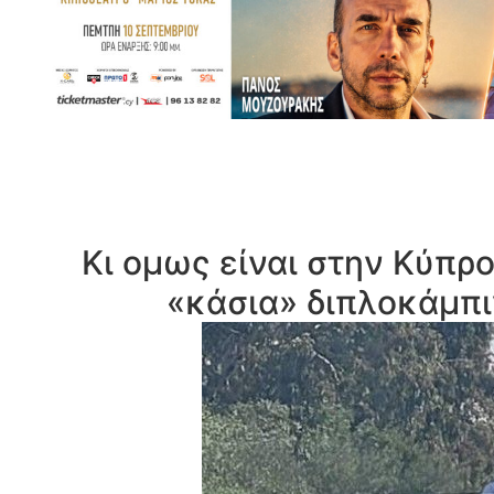
Κι ομως είναι στην Κύπρ
«κάσια» διπλοκάμπ