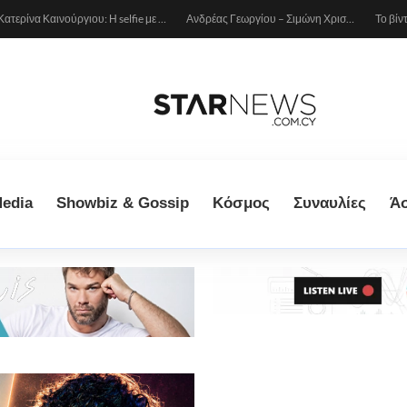
Κατερίνα Καινούργιου: Η selfie με μπλε μαγιό κάτω από τον ήλιο – Η λεπτομέρεια που λατρέψαμε (φωτογραφία)
Ανδρέας Γεωργίου – Σιμώνη Χριστοδούλου: Ερωτευμένοι στο Μιλάνο!
edia
Showbiz & Gossip
Κόσμος
Συναυλίες
Ά