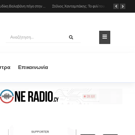
Η Ευρυδίκη Βαλαβάνη πήγε στην παιδική χαρά με τον γιο της, δείτε βίντεο
Στέλιος Χανταμπάκης: Το φιλί του με την Όλγα Πηλιάκη με φόντο το ηλιοβασίλεμα της Σαντορίνης
στρα
Eπικοινωνία