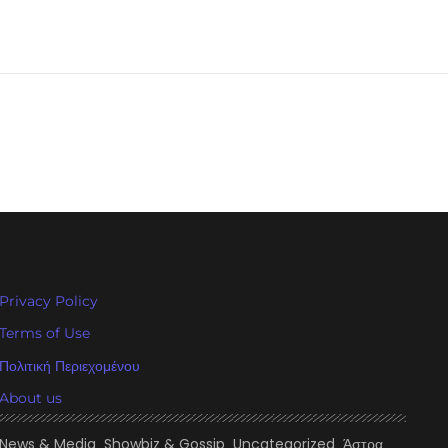
Privacy Policy
Terms of Use
Πολιτική Περιεχομένου
About us
News & Media
Showbiz & Gossip
Uncategorized
Άστρα