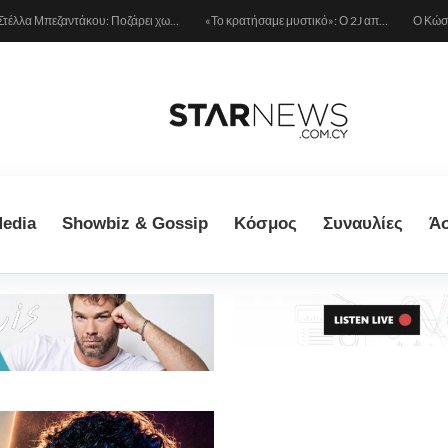
Στέλλα Μπεζαντάκου: Ποζάρει χωρίς φίλτρα και δίνει μια αποστομωτική απάντηση στις γυναίκες που την κράζουν
«Το κρατήσαμε μυστικό»: Ο 2J αποκάλυψε πως έγινε πατέρας πριν από έναν μήνα (Βίντεο)
edia
Showbiz & Gossip
Κόσμος
Συναυλίες
Ά