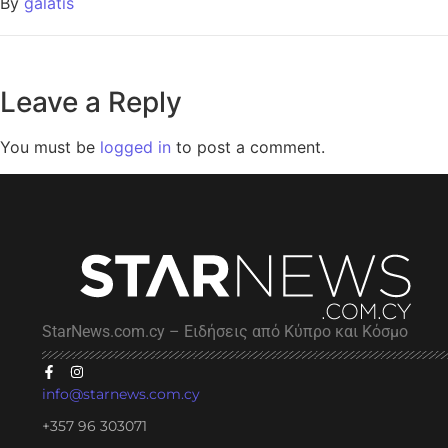
By
galatis
Leave a Reply
You must be
logged in
to post a comment.
StarNews.com.cy – Ειδήσεις από Κύπρο και Κόσμο
info@starnews.com.cy
+357 96 303071