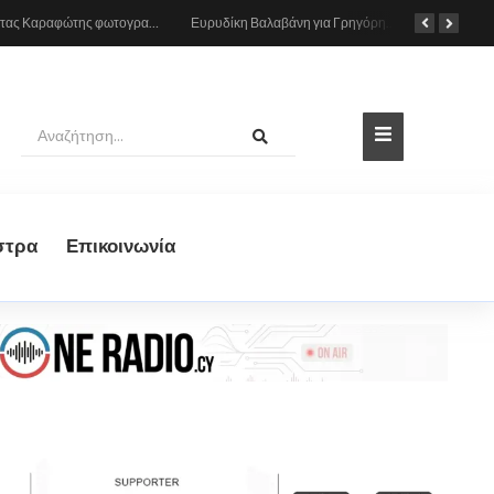
Ο Κώστας Καραφώτης φωτογραφίζεται με την κόρη του
Ευρυδίκη Βαλαβάνη για Γρηγόρη Μόργκαν: Ονειρευόμουν έναν άντρα σαν εσένα και τώρα είναι η πραγματική μου ζωή
στρα
Eπικοινωνία