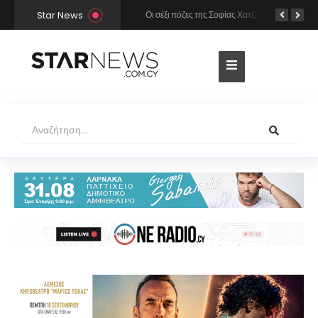
Star News
Χρήστος Μάστορας και Μελίνα Νικολαΐδη στην Πάρο: Η κάμερα τους «έπιασε» στο ίδιο μπαρ – Δείτε φωτογραφίες
Οι σέξι πόζες της Σοφίας Χατζηπαντελή σε πολυτελές resort της Πάφου!