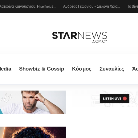
Κατερίνα Καινούργιου: Η selfie με μπλε μαγιό κάτω από τον ήλιο – Η λεπτομέρεια που λατρέψαμε (φωτογραφία)
Ανδρέας Γεωργίου – Σιμώνη Χριστοδούλου: Ερωτευμένοι στο Μιλάνο!
edia
Showbiz & Gossip
Κόσμος
Συναυλίες
Ά