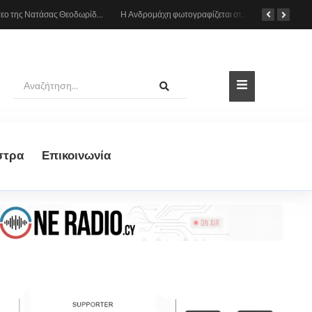
Το βίντεο της Νατάσας Θεοδωρίδου με τη μητέρα της από το αυτοκίνητο: «Πες κάτι στο κοινό σου ρε μαμά»
Η Ανδρομάχη φωτογραφίζεται στη θάλασσα, δείτε το στιγμιότυπο
στρα
Eπικοινωνία