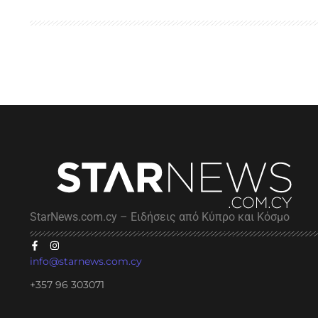
StarNews.com.cy – Ειδήσεις από Κύπρο και Κόσμο
info@starnews.com.cy
+357 96 303071