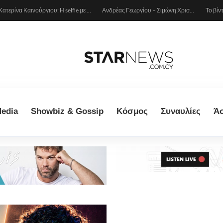
Κατερίνα Καινούργιου: Η selfie με μπλε μαγιό κάτω από τον ήλιο – Η λεπτομέρεια που λατρέψαμε (φωτογραφία)
Ανδρέας Γεωργίου – Σιμώνη Χριστοδούλου: Ερωτευμένοι στο Μιλάνο!
edia
Showbiz & Gossip
Κόσμος
Συναυλίες
Ά