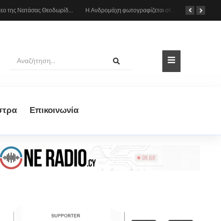
Το βίντεο της Νατάσας Θεοδωρίδου με τη μητέρα της από το αυτοκίνητο: «Πες κάτι στο κοινό σου ρε μαμά»
Η Ανδρομάχη φωτογραφίζεται στη θάλασσα, δείτε το στιγμιότυπο
στρα
Eπικοινωνία