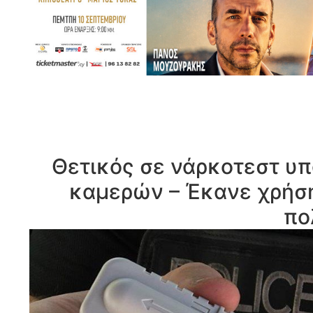
Θετικός σε νάρκοτεστ υ
καμερών – Έκανε χρήση
πο