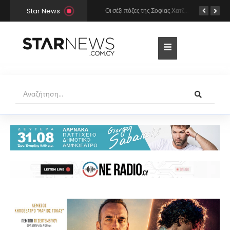
Star News
Χρήστος Μάστορας και Μελίνα Νικολαΐδη στην Πάρο: Η κάμερα τους «έπιασε» στο ίδιο μπαρ – Δείτε φωτογραφίες
Οι σέξι πόζες της Σοφίας Χατζηπαντελή σε πολυτελές resort της Πάφου!