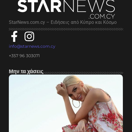
StarNews.com.cy – Ειδήσεις από Κύπρο και Κόσμο
info@starnews.com.cy
+357 96 303071
Μην τα χάσεις