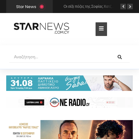
Star News
Χρήστος Μάστορας και Μελίνα Νικολαΐδη στην Πάρο: Η κάμερα τους «έπιασε» στο ίδιο μπαρ – Δείτε φωτογραφίες
Οι σέξι πόζες της Σοφίας Χατζηπαντελή σε πολυτελές resort της Πάφου!