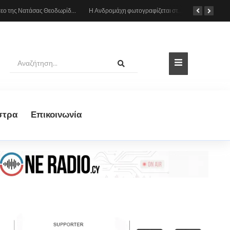
Το βίντεο της Νατάσας Θεοδωρίδου με τη μητέρα της από το αυτοκίνητο: «Πες κάτι στο κοινό σου ρε μαμά»
Η Ανδρομάχη φωτογραφίζεται στη θάλασσα, δείτε το στιγμιότυπο
στρα
Eπικοινωνία