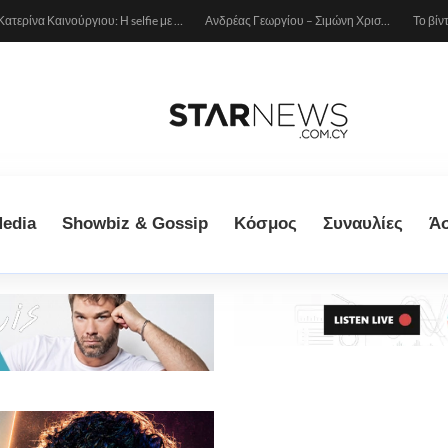
Κατερίνα Καινούργιου: Η selfie με μπλε μαγιό κάτω από τον ήλιο – Η λεπτομέρεια που λατρέψαμε (φωτογραφία)
Ανδρέας Γεωργίου – Σιμώνη Χριστοδούλου: Ερωτευμένοι στο Μιλάνο!
edia
Showbiz & Gossip
Κόσμος
Συναυλίες
Ά