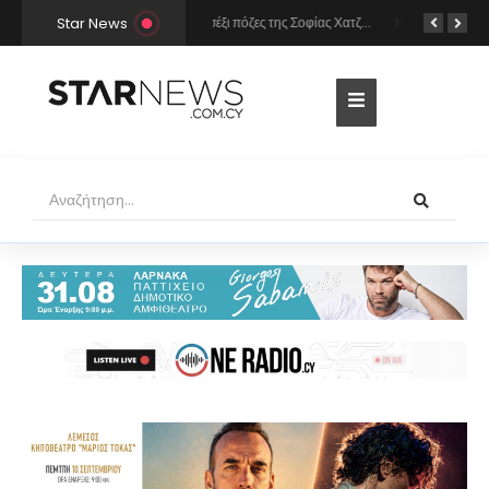
Star News
Οι σέξι πόζες της Σοφίας Χατζηπαντελή σε πολυτελές resort της Πάφου!
Κατερίνα Καινούργιου: Η selfie με μπλε μαγιό κάτω από τον ήλιο – Η λεπτομέρεια που λατρέψαμε (φωτογραφία)