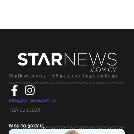
StarNews.com.cy – Ειδήσεις από Κύπρο και Κόσμο
info@starnews.com.cy
+357 96 303071
Μην τα χάσεις