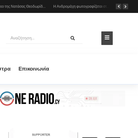
Το βίντεο της Νατάσας Θεοδωρίδου με τη μητέρα της από το αυτοκίνητο: «Πες κάτι στο κοινό σου ρε μαμά»
Η Ανδρομάχη φωτογραφίζεται στη θάλασσα, δείτε το στιγμιότυπο
στρα
Eπικοινωνία