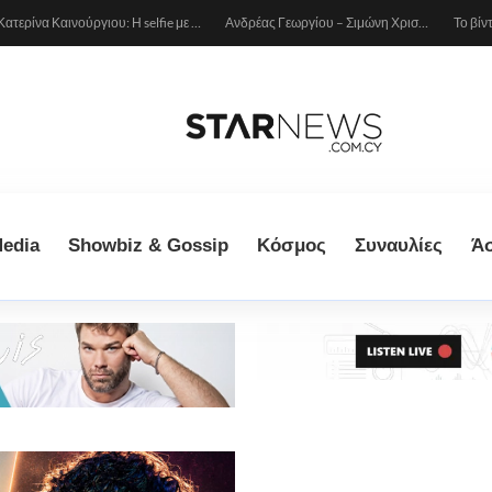
Κατερίνα Καινούργιου: Η selfie με μπλε μαγιό κάτω από τον ήλιο – Η λεπτομέρεια που λατρέψαμε (φωτογραφία)
Ανδρέας Γεωργίου – Σιμώνη Χριστοδούλου: Ερωτευμένοι στο Μιλάνο!
edia
Showbiz & Gossip
Κόσμος
Συναυλίες
Ά