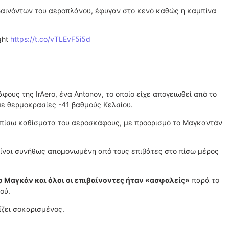
βαινόντων του αεροπλάνου, έφυγαν στο κενό καθώς η καμπίνα
ght
https://t.co/vTLEvF5i5d
φους της IrAero, ένα Antonov, το οποίο είχε απογειωθεί από το
με θερμοκρασίες -41 βαθμούς Κελσίου.
α πίσω καθίσματα του αεροσκάφους, με προορισμό το Μαγκαντάν
είναι συνήθως απομονωμένη από τους επιβάτες στο πίσω μέρος
 Μαγκάν και όλοι οι επιβαίνοντες ήταν «ασφαλείς»
παρά το
ού.
ίζει σοκαρισμένος.