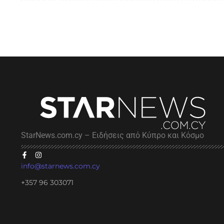
StarNews.com.cy – Ειδήσεις από Κύπρο και Κόσμο
info@starnews.com.cy
+357 96 303071