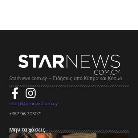
StarNews.com.cy – Ειδήσεις από Κύπρο και Κόσμο
info@starnews.com.cy
+357 96 303071
Μην τα χάσεις