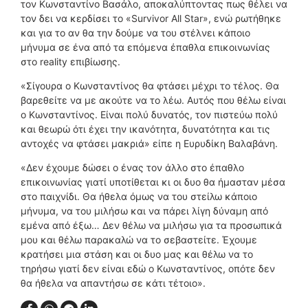
τον Κωνσταντίνο Βασάλο, αποκαλύπτοντας πως θέλει να
τον δει να κερδίσει το «Survivor All Star», ενώ ρωτήθηκε
και για το αν θα την δούμε να του στέλνει κάποιο
μήνυμα σε ένα από τα επόμενα έπαθλα επικοινωνίας
στο reality επιβίωσης.
«Σίγουρα ο Κωνσταντίνος θα φτάσει μέχρι το τέλος. Θα
βαρεθείτε να με ακούτε να το λέω. Αυτός που θέλω είναι
ο Κωνσταντίνος. Είναι πολύ δυνατός, τον πιστεύω πολύ
και θεωρώ ότι έχει την ικανότητα, δυνατότητα και τις
αντοχές να φτάσει μακριά» είπε η Ευρυδίκη Βαλαβάνη.
«Δεν έχουμε δώσει ο ένας τον άλλο στο έπαθλο
επικοινωνίας γιατί υποτίθεται κι οι δυο θα ήμασταν μέσα
στο παιχνίδι. Θα ήθελα όμως να του στείλω κάποιο
μήνυμα, να του μιλήσω και να πάρει λίγη δύναμη από
εμένα από έξω… Δεν θέλω να μιλήσω για τα προσωπικά
μου και θέλω παρακαλώ να το σεβαστείτε. Έχουμε
κρατήσει μια στάση και οι δυο μας και θέλω να το
τηρήσω γιατί δεν είναι εδώ ο Κωνσταντίνος, οπότε δεν
θα ήθελα να απαντήσω σε κάτι τέτοιο».