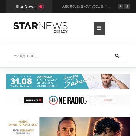
Star News
Ο Γιώργος Σαμπάνης έρχεται στη Λάρνακα για τη συναυλία του καλοκαιριού!
Από πού έχει «αντιγράψει» η Άννα Βίσση και ο Νίκος Καρβέλας τη σούπερ επιτυχία «Σε περίπτωση που…»; Το βρήκε ο Mr Music