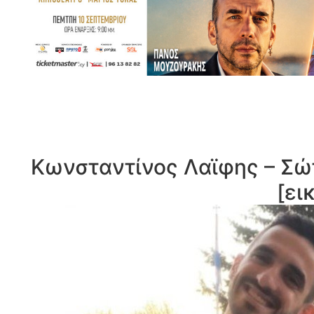
Κωνσταντίνος Λαϊφης – Σώτ
[ει