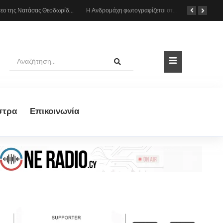
Το βίντεο της Νατάσας Θεοδωρίδου με τη μητέρα της από το αυτοκίνητο: «Πες κάτι στο κοινό σου ρε μαμά»
Η Ανδρομάχη φωτογραφίζεται στη θάλασσα, δείτε το στιγμιότυπο
στρα
Eπικοινωνία