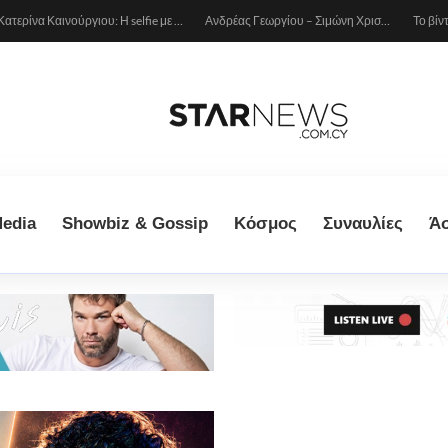
Κατερίνα Καινούργιου: Η selfie με μπλε μαγιό κάτω από τον ήλιο – Η λεπτομέρεια που λατρέψαμε (φωτογραφία)
Ανδρέας Γεωργίου – Σιμώνη Χριστοδούλου: Ερωτευμένοι στο Μιλάνο!
edia
Showbiz & Gossip
Κόσμος
Συναυλίες
Ά